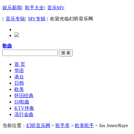
娱乐新闻
|
歌手大全
|
音乐MV
|
音乐专辑
|
MV专辑
| 欢迎光临幻听音乐网
歌曲
搜 索
首 页
华语
港台
日韩
欧美
怀旧经典
DJ歌曲
KTV伴奏
流行金曲
当前位置：
幻听音乐网
>
歌手库
>
欧美歌手
> Jax Jones/Raye