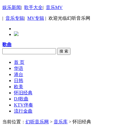
娱乐新闻
|
歌手大全
|
音乐MV
|
音乐专辑
|
MV专辑
| 欢迎光临幻听音乐网
歌曲
搜 索
首 页
华语
港台
日韩
欧美
怀旧经典
DJ歌曲
KTV伴奏
流行金曲
当前位置：
幻听音乐网
>
音乐库
> 怀旧经典