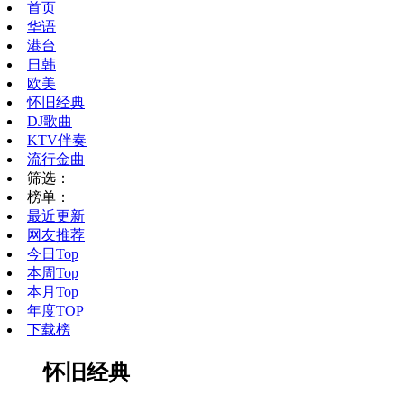
首页
华语
港台
日韩
欧美
怀旧经典
DJ歌曲
KTV伴奏
流行金曲
筛选：
榜单：
最近更新
网友推荐
今日Top
本周Top
本月Top
年度TOP
下载榜
怀旧经典