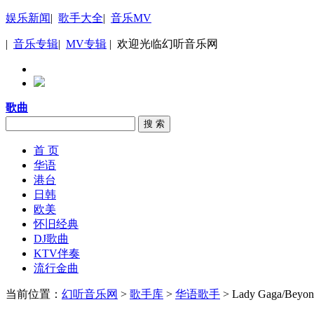
娱乐新闻
|
歌手大全
|
音乐MV
|
音乐专辑
|
MV专辑
| 欢迎光临幻听音乐网
歌曲
搜 索
首 页
华语
港台
日韩
欧美
怀旧经典
DJ歌曲
KTV伴奏
流行金曲
当前位置：
幻听音乐网
>
歌手库
>
华语歌手
> Lady Gaga/Beyon