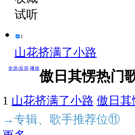
试听
1
山花挤满了小路
全选/反选
播放
傲日其愣热门
1
山花挤满了小路
傲日其
→专辑、歌手推荐位⑪