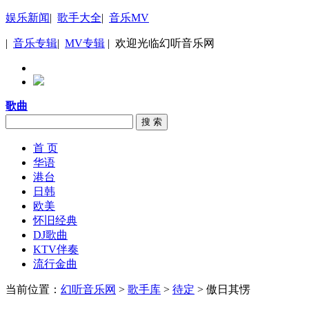
娱乐新闻
|
歌手大全
|
音乐MV
|
音乐专辑
|
MV专辑
| 欢迎光临幻听音乐网
歌曲
搜 索
首 页
华语
港台
日韩
欧美
怀旧经典
DJ歌曲
KTV伴奏
流行金曲
当前位置：
幻听音乐网
>
歌手库
>
待定
> 傲日其愣