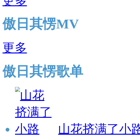
更多
傲日其愣MV
更多
傲日其愣歌单
山花挤满了小