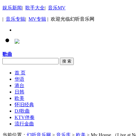
娱乐新闻
|
歌手大全
|
音乐MV
|
音乐专辑
|
MV专辑
| 欢迎光临幻听音乐网
歌曲
搜 索
首 页
华语
港台
日韩
欧美
怀旧经典
DJ歌曲
KTV伴奏
流行金曲
当前位置：
幻听音乐网
>
音乐库
>
欧美
> My House （Live at Ne