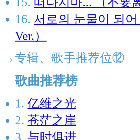
15.
떠나지마... （不要离开.
16.
서로의 눈물이 되
Ver.）
→专辑、歌手推荐位⑫
歌曲推荐榜
1.
亿维之光
2.
苍茫之崖
3.
与时俱进