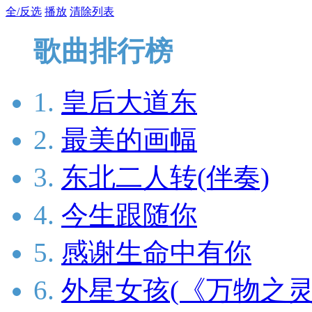
全/反选
播放
清除列表
歌曲排行榜
1.
皇后大道东
2.
最美的画幅
3.
东北二人转(伴奏)
4.
今生跟随你
5.
感谢生命中有你
6.
外星女孩(《万物之灵