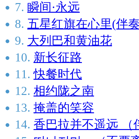
7.
瞬间·永远
8.
五星红旗在心里(伴奏
9.
大列巴和黄油花
10.
新长征路
11.
快餐时代
12.
相约陇之南
13.
掩盖的笑容
14.
香巴拉并不遥远 （