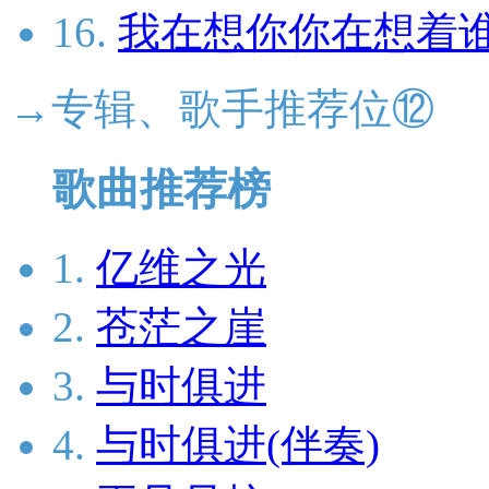
16.
我在想你你在想着谁
→专辑、歌手推荐位⑫
歌曲推荐榜
1.
亿维之光
2.
苍茫之崖
3.
与时俱进
4.
与时俱进(伴奏)