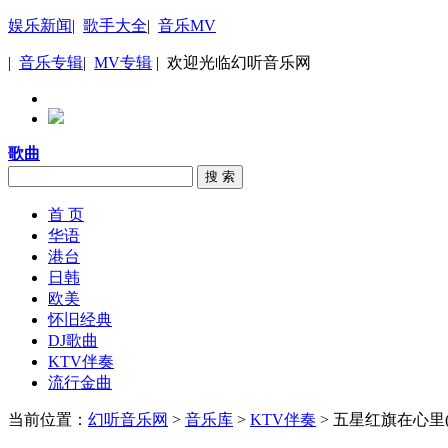
娱乐新闻
|
歌手大全
|
音乐MV
|
音乐专辑
|
MV专辑
| 欢迎光临幻听音乐网
歌曲
搜 索
首 页
华语
港台
日韩
欧美
怀旧经典
DJ歌曲
KTV伴奏
流行金曲
当前位置：
幻听音乐网
>
音乐库
>
KTV伴奏
> 五星红旗在心里(