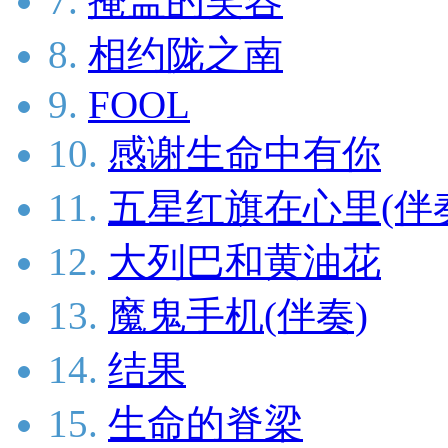
7.
掩盖的笑容
8.
相约陇之南
9.
FOOL
10.
感谢生命中有你
11.
五星红旗在心里(伴
12.
大列巴和黄油花
13.
魔鬼手机(伴奏)
14.
结果
15.
生命的脊梁