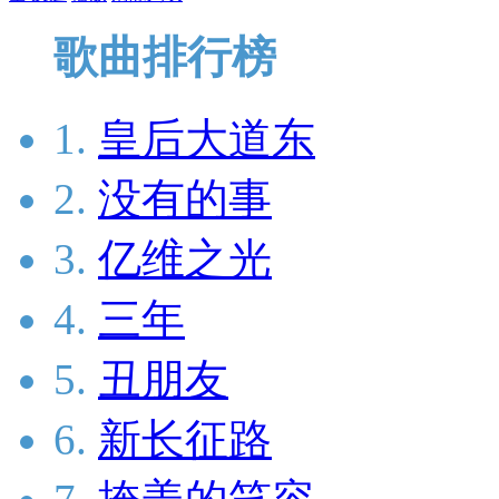
歌曲排行榜
1.
皇后大道东
2.
没有的事
3.
亿维之光
4.
三年
5.
丑朋友
6.
新长征路