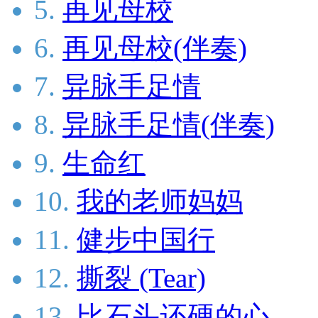
5.
再见母校
6.
再见母校(伴奏)
7.
异脉手足情
8.
异脉手足情(伴奏)
9.
生命红
10.
我的老师妈妈
11.
健步中国行
12.
撕裂 (Tear)
13.
比石头还硬的心