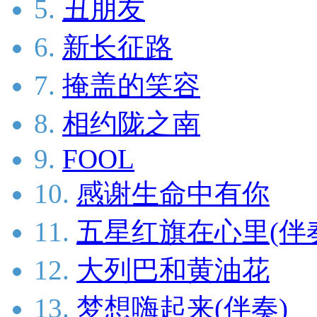
5.
丑朋友
6.
新长征路
7.
掩盖的笑容
8.
相约陇之南
9.
FOOL
10.
感谢生命中有你
11.
五星红旗在心里(伴
12.
大列巴和黄油花
13.
梦想嗨起来(伴奏)