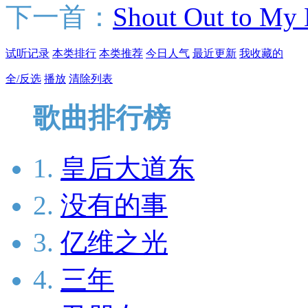
下一首：
Shout Out to My
试听记录
本类排行
本类推荐
今日人气
最近更新
我收藏的
全/反选
播放
清除列表
歌曲排行榜
1.
皇后大道东
2.
没有的事
3.
亿维之光
4.
三年