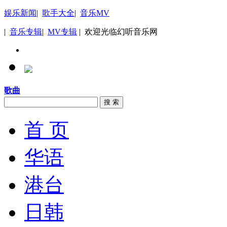
娱乐新闻
|
歌手大全
|
音乐MV
|
音乐专辑
|
MV专辑
| 欢迎光临幻听音乐网
歌曲
搜 索
首 页
华语
港台
日韩