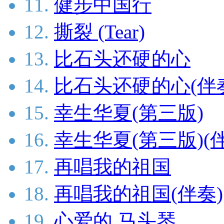
11.
健步中国行
12.
撕裂 (Tear)
13.
比石头还硬的心
14.
比石头还硬的心(伴
15.
幸生华夏(第三版)
16.
幸生华夏(第三版)(
17.
再唱我的祖国
18.
再唱我的祖国(伴奏)
19.
心爱的 马头琴