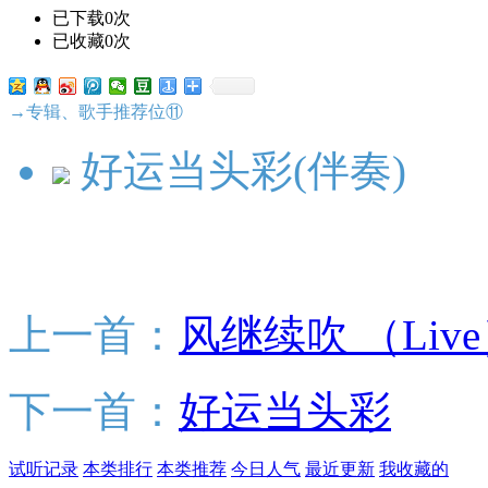
已下载0次
已收藏0次
→专辑、歌手推荐位⑪
好运当头彩(伴奏)
上一首：
风继续吹 （Liv
下一首：
好运当头彩
试听记录
本类排行
本类推荐
今日人气
最近更新
我收藏的