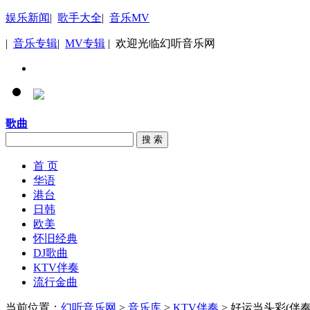
娱乐新闻
|
歌手大全
|
音乐MV
|
音乐专辑
|
MV专辑
| 欢迎光临幻听音乐网
歌曲
搜 索
首 页
华语
港台
日韩
欧美
怀旧经典
DJ歌曲
KTV伴奏
流行金曲
当前位置：
幻听音乐网
>
音乐库
>
KTV伴奏
> 好运当头彩(伴奏