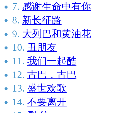
7.
感谢生命中有你
8.
新长征路
9.
大列巴和黄油花
10.
丑朋友
11.
我们一起酷
12.
古巴，古巴
13.
盛世欢歌
14.
不要离开