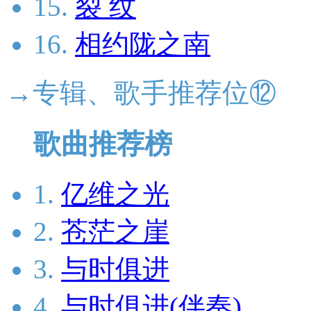
15.
裂 纹
16.
相约陇之南
→专辑、歌手推荐位⑫
歌曲推荐榜
1.
亿维之光
2.
苍茫之崖
3.
与时俱进
4.
与时俱进(伴奏)