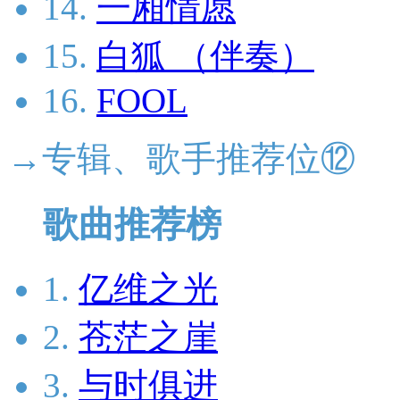
14.
一厢情愿
15.
白狐 （伴奏）
16.
FOOL
→专辑、歌手推荐位⑫
歌曲推荐榜
1.
亿维之光
2.
苍茫之崖
3.
与时俱进