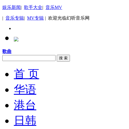
娱乐新闻
|
歌手大全
|
音乐MV
|
音乐专辑
|
MV专辑
| 欢迎光临幻听音乐网
歌曲
搜 索
首 页
华语
港台
日韩