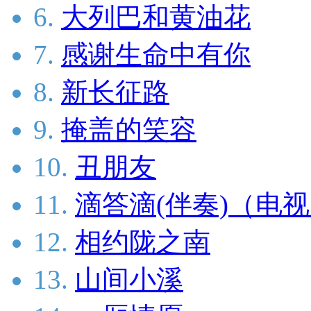
6.
大列巴和黄油花
7.
感谢生命中有你
8.
新长征路
9.
掩盖的笑容
10.
丑朋友
11.
滴答滴(伴奏)（电
12.
相约陇之南
13.
山间小溪