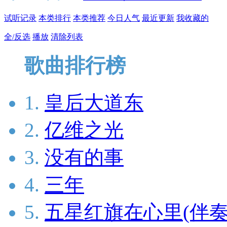
试听记录
本类排行
本类推荐
今日人气
最近更新
我收藏的
全/反选
播放
清除列表
歌曲排行榜
1.
皇后大道东
2.
亿维之光
3.
没有的事
4.
三年
5.
五星红旗在心里(伴奏