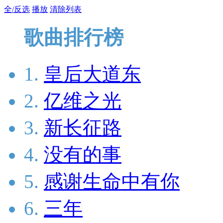
全/反选
播放
清除列表
歌曲排行榜
1.
皇后大道东
2.
亿维之光
3.
新长征路
4.
没有的事
5.
感谢生命中有你
6.
三年