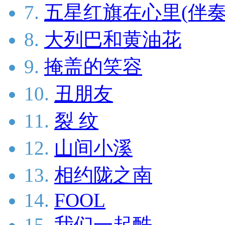
7.
五星红旗在心里(伴奏
8.
大列巴和黄油花
9.
掩盖的笑容
10.
丑朋友
11.
裂 纹
12.
山间小溪
13.
相约陇之南
14.
FOOL
15.
我们一起酷