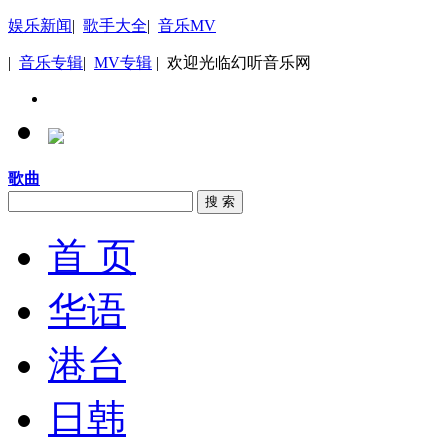
娱乐新闻
|
歌手大全
|
音乐MV
|
音乐专辑
|
MV专辑
| 欢迎光临幻听音乐网
歌曲
搜 索
首 页
华语
港台
日韩