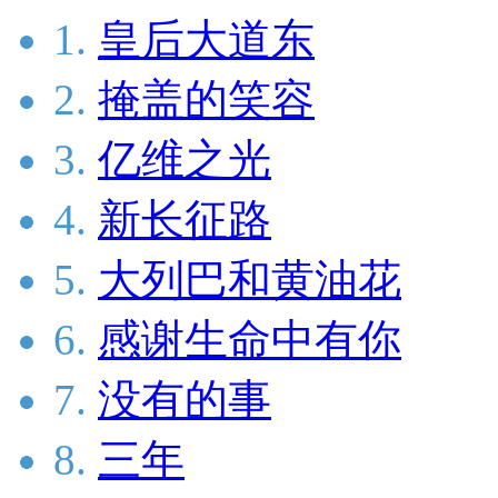
1.
皇后大道东
2.
掩盖的笑容
3.
亿维之光
4.
新长征路
5.
大列巴和黄油花
6.
感谢生命中有你
7.
没有的事
8.
三年