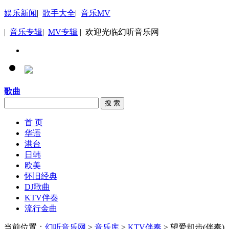
娱乐新闻
|
歌手大全
|
音乐MV
|
音乐专辑
|
MV专辑
| 欢迎光临幻听音乐网
歌曲
搜 索
首 页
华语
港台
日韩
欧美
怀旧经典
DJ歌曲
KTV伴奏
流行金曲
当前位置：
幻听音乐网
>
音乐库
>
KTV伴奏
> 望爱却步(伴奏)