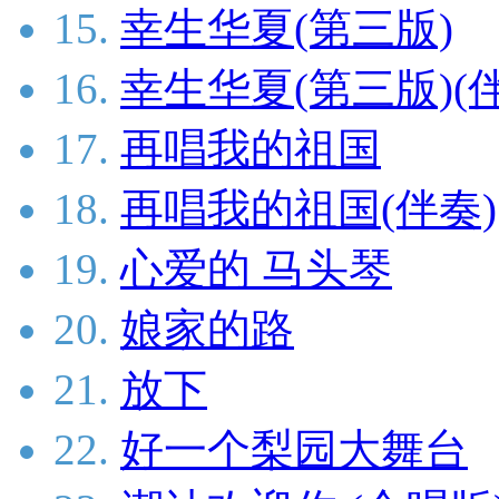
15.
幸生华夏(第三版)
16.
幸生华夏(第三版)(
17.
再唱我的祖国
18.
再唱我的祖国(伴奏)
19.
心爱的 马头琴
20.
娘家的路
21.
放下
22.
好一个梨园大舞台