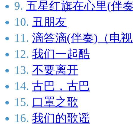
9.
五星红旗在心里(伴奏
10.
丑朋友
11.
滴答滴(伴奏)（电
12.
我们一起酷
13.
不要离开
14.
古巴，古巴
15.
口罩之歌
16.
我们的歌谣