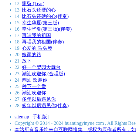
12.
撕裂 (Tear)
13.
比石头还硬的心
14.
比石头还硬的心(伴奏)
15.
幸生华夏(第三版)
16.
幸生华夏(第三版)(伴奏)
17.
再唱我的祖国
18.
再唱我的祖国(伴奏)
19.
心爱的 马头琴
20.
娘家的路
21.
放下
22.
好一个梨园大舞台
23.
潮汕欢迎你 (合唱版)
24.
潮汕 欢迎你
25.
种下一个爱
26.
潮汕欢迎你
27.
多年以后遇见你
28.
多年以后遇见你(伴奏)
sitemap
|
手机版
|
Copyright © 2014 - 2024 huantingyinyue.com , All Ri
本站所有音乐均来自互联网搜集，版权为原作者所有，如