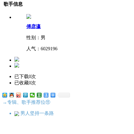
歌手信息
傅彦瀛
性别：男
人气：
6029196
已下载0次
已收藏0次
→专辑、歌手推荐位⑪
男人坚持一条路