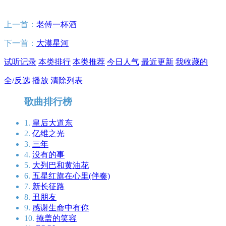
上一首：
老傅一杯酒
下一首：
大漠星河
试听记录
本类排行
本类推荐
今日人气
最近更新
我收藏的
全/反选
播放
清除列表
歌曲排行榜
1.
皇后大道东
2.
亿维之光
3.
三年
4.
没有的事
5.
大列巴和黄油花
6.
五星红旗在心里(伴奏)
7.
新长征路
8.
丑朋友
9.
感谢生命中有你
10.
掩盖的笑容