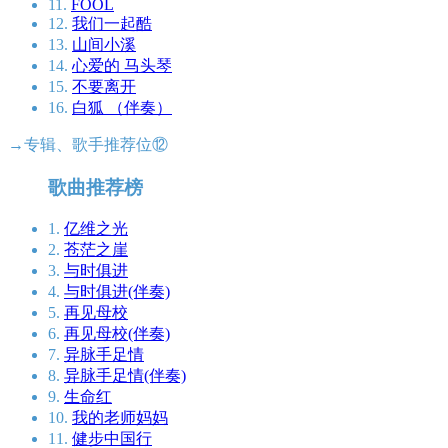
11.
FOOL
12.
我们一起酷
13.
山间小溪
14.
心爱的 马头琴
15.
不要离开
16.
白狐 （伴奏）
→专辑、歌手推荐位⑫
歌曲推荐榜
1.
亿维之光
2.
苍茫之崖
3.
与时俱进
4.
与时俱进(伴奏)
5.
再见母校
6.
再见母校(伴奏)
7.
异脉手足情
8.
异脉手足情(伴奏)
9.
生命红
10.
我的老师妈妈
11.
健步中国行