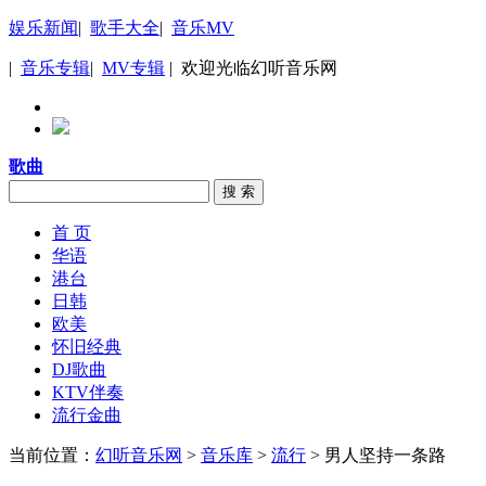
娱乐新闻
|
歌手大全
|
音乐MV
|
音乐专辑
|
MV专辑
| 欢迎光临幻听音乐网
歌曲
搜 索
首 页
华语
港台
日韩
欧美
怀旧经典
DJ歌曲
KTV伴奏
流行金曲
当前位置：
幻听音乐网
>
音乐库
>
流行
> 男人坚持一条路