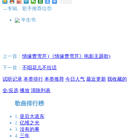
→专辑、歌手推荐位⑪
半生书
上一首：
情缘曹雪芹 (《情缘曹雪芹》电影主题歌)
下一首：
不唱花儿不拉话
试听记录
本类排行
本类推荐
今日人气
最近更新
我收藏的
全/反选
播放
清除列表
歌曲排行榜
1.
皇后大道东
2.
亿维之光
3.
没有的事
4.
三年