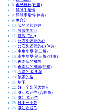
6.
再见母校(伴奏)
7.
异脉手足情
8.
异脉手足情(伴奏)
9.
生命红
10.
我的老师妈妈
11.
健步中国行
12.
撕裂 (Tear)
13.
比石头还硬的心
14.
比石头还硬的心(伴奏)
15.
幸生华夏(第三版)
16.
幸生华夏(第三版)(伴奏)
17.
再唱我的祖国
18.
再唱我的祖国(伴奏)
19.
心爱的 马头琴
20.
娘家的路
21.
放下
22.
好一个梨园大舞台
23.
潮汕欢迎你 (合唱版)
24.
潮汕 欢迎你
25.
种下一个爱
26.
潮汕欢迎你