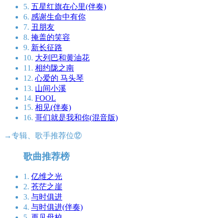
5.
五星红旗在心里(伴奏)
6.
感谢生命中有你
7.
丑朋友
8.
掩盖的笑容
9.
新长征路
10.
大列巴和黄油花
11.
相约陇之南
12.
心爱的 马头琴
13.
山间小溪
14.
FOOL
15.
相见(伴奏)
16.
哥们就是我和你(混音版)
→专辑、歌手推荐位⑫
歌曲推荐榜
1.
亿维之光
2.
苍茫之崖
3.
与时俱进
4.
与时俱进(伴奏)
5.
再见母校