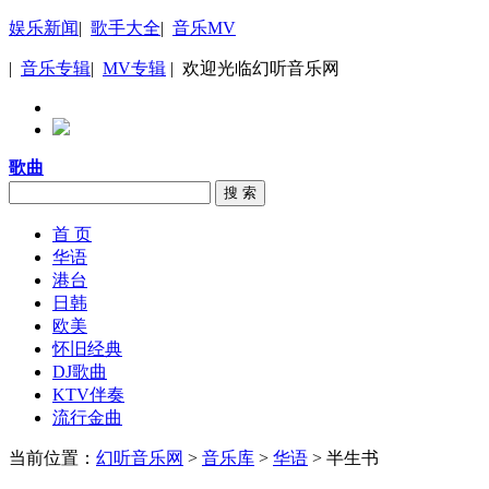
娱乐新闻
|
歌手大全
|
音乐MV
|
音乐专辑
|
MV专辑
| 欢迎光临幻听音乐网
歌曲
搜 索
首 页
华语
港台
日韩
欧美
怀旧经典
DJ歌曲
KTV伴奏
流行金曲
当前位置：
幻听音乐网
>
音乐库
>
华语
> 半生书