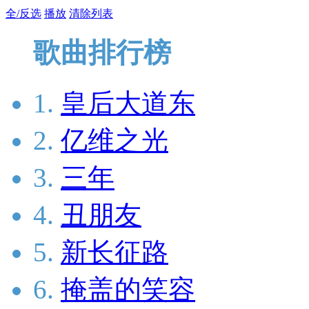
全/反选
播放
清除列表
歌曲排行榜
1.
皇后大道东
2.
亿维之光
3.
三年
4.
丑朋友
5.
新长征路
6.
掩盖的笑容