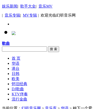
娱乐新闻
|
歌手大全
|
音乐MV
|
音乐专辑
|
MV专辑
| 欢迎光临幻听音乐网
歌曲
搜 索
首 页
华语
港台
日韩
欧美
怀旧经典
DJ歌曲
KTV伴奏
流行金曲
当前位置：
幻听音乐网
>
音乐库
>
华语
> 种下一个爱