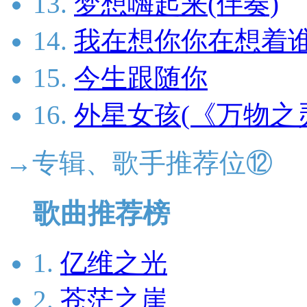
13.
梦想嗨起来(伴奏)
14.
我在想你你在想着谁
15.
今生跟随你
16.
外星女孩(《万物之
→专辑、歌手推荐位⑫
歌曲推荐榜
1.
亿维之光
2.
苍茫之崖