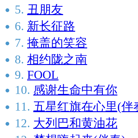
5.
丑朋友
6.
新长征路
7.
掩盖的笑容
8.
相约陇之南
9.
FOOL
10.
感谢生命中有你
11.
五星红旗在心里(伴
12.
大列巴和黄油花