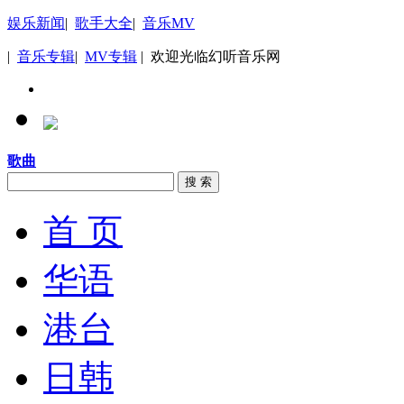
娱乐新闻
|
歌手大全
|
音乐MV
|
音乐专辑
|
MV专辑
| 欢迎光临幻听音乐网
歌曲
搜 索
首 页
华语
港台
日韩