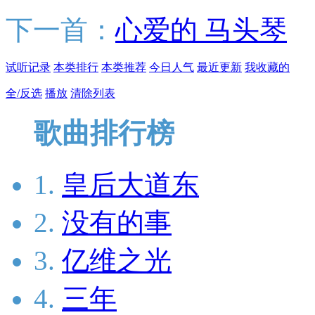
下一首：
心爱的 马头琴
试听记录
本类排行
本类推荐
今日人气
最近更新
我收藏的
全/反选
播放
清除列表
歌曲排行榜
1.
皇后大道东
2.
没有的事
3.
亿维之光
4.
三年