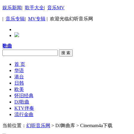
娱乐新闻
|
歌手大全
|
音乐MV
|
音乐专辑
|
MV专辑
| 欢迎光临幻听音乐网
歌曲
搜 索
首 页
华语
港台
日韩
欧美
怀旧经典
DJ歌曲
KTV伴奏
流行金曲
当前位置：
幻听音乐网
> DJ舞曲库 > Cinemam4a下载