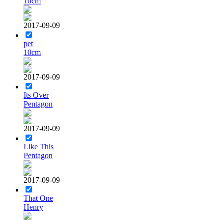
10cm
2017-09-09
pet
10cm
2017-09-09
Its Over
Pentagon
2017-09-09
Like This
Pentagon
2017-09-09
That One
Henry