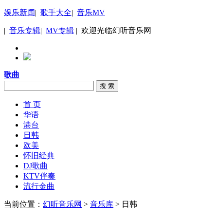
娱乐新闻
|
歌手大全
|
音乐MV
|
音乐专辑
|
MV专辑
| 欢迎光临幻听音乐网
歌曲
搜 索
首 页
华语
港台
日韩
欧美
怀旧经典
DJ歌曲
KTV伴奏
流行金曲
当前位置：
幻听音乐网
>
音乐库
> 日韩