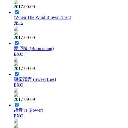
2017-09-09
(When The Wind Blows) (Inst.)
允儿
2017-09-09
爱 回旋 (Boomerang)
EXO
2017-09-09
甜蜜谎言 (Sweet Lies)
EXO
2017-09-09
超音力 (Power)
EXO