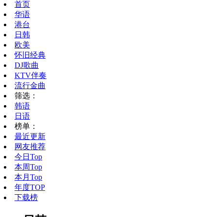
首页
华语
港台
日韩
欧美
怀旧经典
DJ歌曲
KTV伴奏
流行金曲
筛选：
韩语
日语
榜单：
最近更新
网友推荐
今日Top
本周Top
本月Top
年度TOP
下载榜