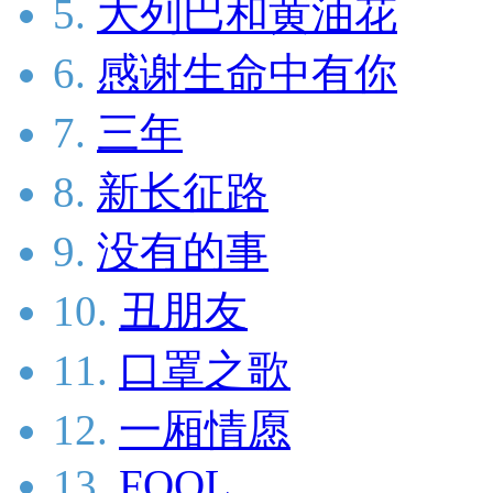
5.
大列巴和黄油花
6.
感谢生命中有你
7.
三年
8.
新长征路
9.
没有的事
10.
丑朋友
11.
口罩之歌
12.
一厢情愿
13.
FOOL