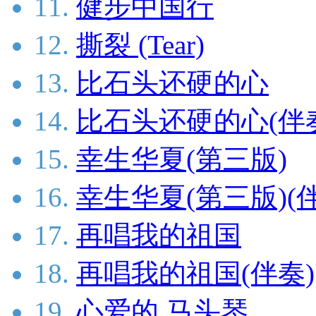
11.
健步中国行
12.
撕裂 (Tear)
13.
比石头还硬的心
14.
比石头还硬的心(伴
15.
幸生华夏(第三版)
16.
幸生华夏(第三版)(
17.
再唱我的祖国
18.
再唱我的祖国(伴奏)
19.
心爱的 马头琴