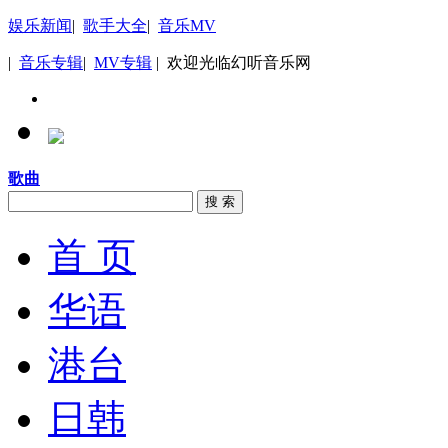
娱乐新闻
|
歌手大全
|
音乐MV
|
音乐专辑
|
MV专辑
| 欢迎光临幻听音乐网
歌曲
搜 索
首 页
华语
港台
日韩