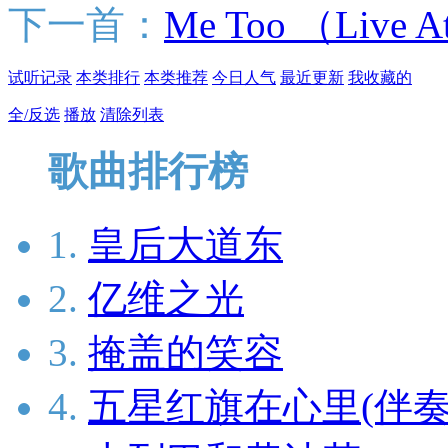
下一首：
Me Too （Live At
试听记录
本类排行
本类推荐
今日人气
最近更新
我收藏的
全/反选
播放
清除列表
歌曲排行榜
1.
皇后大道东
2.
亿维之光
3.
掩盖的笑容
4.
五星红旗在心里(伴奏