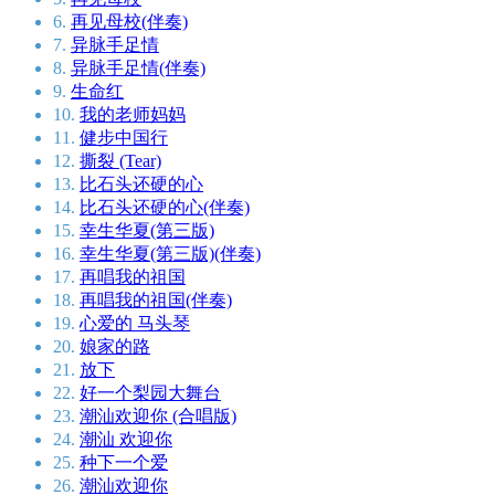
6.
再见母校(伴奏)
7.
异脉手足情
8.
异脉手足情(伴奏)
9.
生命红
10.
我的老师妈妈
11.
健步中国行
12.
撕裂 (Tear)
13.
比石头还硬的心
14.
比石头还硬的心(伴奏)
15.
幸生华夏(第三版)
16.
幸生华夏(第三版)(伴奏)
17.
再唱我的祖国
18.
再唱我的祖国(伴奏)
19.
心爱的 马头琴
20.
娘家的路
21.
放下
22.
好一个梨园大舞台
23.
潮汕欢迎你 (合唱版)
24.
潮汕 欢迎你
25.
种下一个爱
26.
潮汕欢迎你