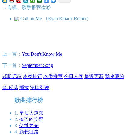
→专辑、歌手推荐位⑪
Call on Me （Ryan Riback Remix）
上一首：
You Don't Know Me
下一首：
September Song
试听记录
本类排行
本类推荐
今日人气
最近更新
我收藏的
全/反选
播放
清除列表
歌曲排行榜
1.
皇后大道东
2.
掩盖的笑容
3.
亿维之光
4.
新长征路