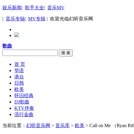
娱乐新闻
|
歌手大全
|
音乐MV
|
音乐专辑
|
MV专辑
| 欢迎光临幻听音乐网
歌曲
搜 索
首 页
华语
港台
日韩
欧美
怀旧经典
DJ歌曲
KTV伴奏
流行金曲
当前位置：
幻听音乐网
>
音乐库
>
欧美
> Call on Me （Ryan Ri