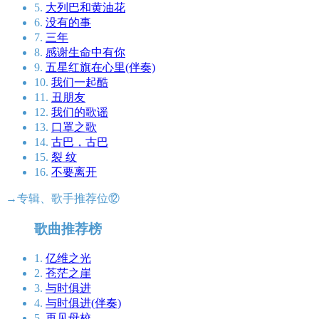
5.
大列巴和黄油花
6.
没有的事
7.
三年
8.
感谢生命中有你
9.
五星红旗在心里(伴奏)
10.
我们一起酷
11.
丑朋友
12.
我们的歌谣
13.
口罩之歌
14.
古巴，古巴
15.
裂 纹
16.
不要离开
→专辑、歌手推荐位⑫
歌曲推荐榜
1.
亿维之光
2.
苍茫之崖
3.
与时俱进
4.
与时俱进(伴奏)
5.
再见母校