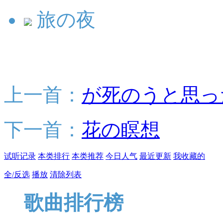
旅の夜
上一首：
が死のうと思っ
下一首：
花の瞑想
试听记录
本类排行
本类推荐
今日人气
最近更新
我收藏的
全/反选
播放
清除列表
歌曲排行榜