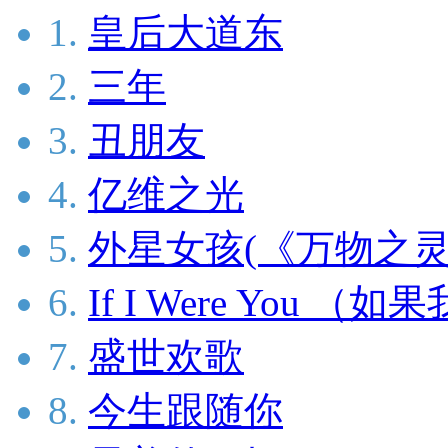
1.
皇后大道东
2.
三年
3.
丑朋友
4.
亿维之光
5.
外星女孩(《万物之灵
6.
If I Were You （
7.
盛世欢歌
8.
今生跟随你