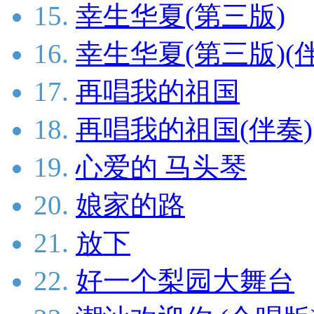
15.
幸生华夏(第三版)
16.
幸生华夏(第三版)(
17.
再唱我的祖国
18.
再唱我的祖国(伴奏)
19.
心爱的 马头琴
20.
娘家的路
21.
放下
22.
好一个梨园大舞台