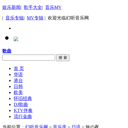
娱乐新闻
|
歌手大全
|
音乐MV
|
音乐专辑
|
MV专辑
| 欢迎光临幻听音乐网
歌曲
搜 索
首 页
华语
港台
日韩
欧美
怀旧经典
DJ歌曲
KTV伴奏
流行金曲
当前位置：
幻听音乐网
>
音乐库
>
日语
> 旅の夜