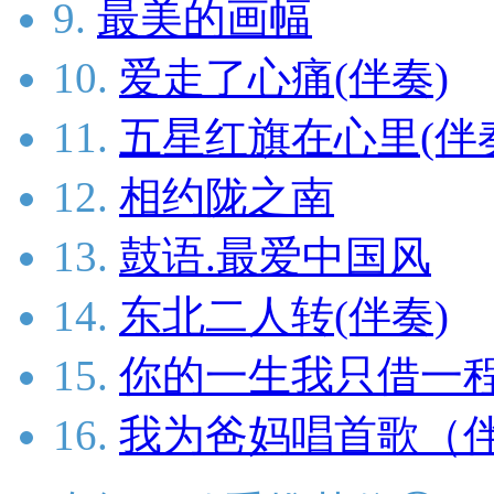
9.
最美的画幅
10.
爱走了心痛(伴奏)
11.
五星红旗在心里(伴
12.
相约陇之南
13.
鼓语.最爱中国风
14.
东北二人转(伴奏)
15.
你的一生我只借一
16.
我为爸妈唱首歌（