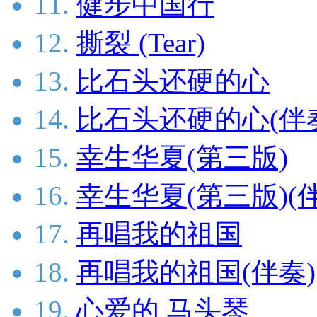
11.
健步中国行
12.
撕裂 (Tear)
13.
比石头还硬的心
14.
比石头还硬的心(伴
15.
幸生华夏(第三版)
16.
幸生华夏(第三版)(
17.
再唱我的祖国
18.
再唱我的祖国(伴奏)
19.
心爱的 马头琴