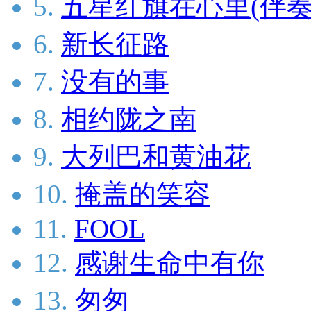
5.
五星红旗在心里(伴奏
6.
新长征路
7.
没有的事
8.
相约陇之南
9.
大列巴和黄油花
10.
掩盖的笑容
11.
FOOL
12.
感谢生命中有你
13.
匆匆