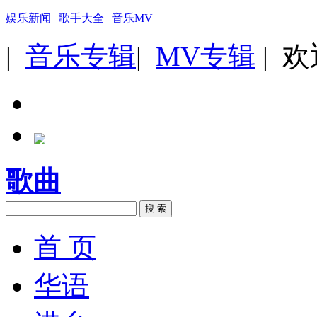
娱乐新闻
|
歌手大全
|
音乐MV
|
音乐专辑
|
MV专辑
| 
歌曲
搜 索
首 页
华语