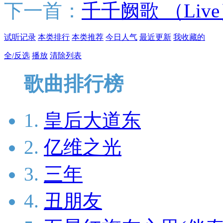
下一首：
千千阙歌 （Liv
试听记录
本类排行
本类推荐
今日人气
最近更新
我收藏的
全/反选
播放
清除列表
歌曲排行榜
1.
皇后大道东
2.
亿维之光
3.
三年
4.
丑朋友