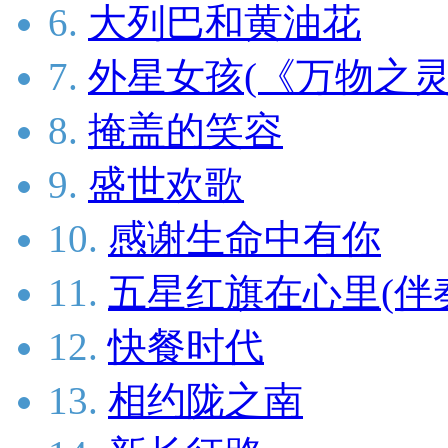
6.
大列巴和黄油花
7.
外星女孩(《万物之灵
8.
掩盖的笑容
9.
盛世欢歌
10.
感谢生命中有你
11.
五星红旗在心里(伴
12.
快餐时代
13.
相约陇之南