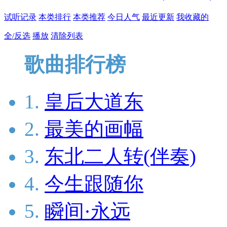
试听记录
本类排行
本类推荐
今日人气
最近更新
我收藏的
全/反选
播放
清除列表
歌曲排行榜
1.
皇后大道东
2.
最美的画幅
3.
东北二人转(伴奏)
4.
今生跟随你
5.
瞬间·永远