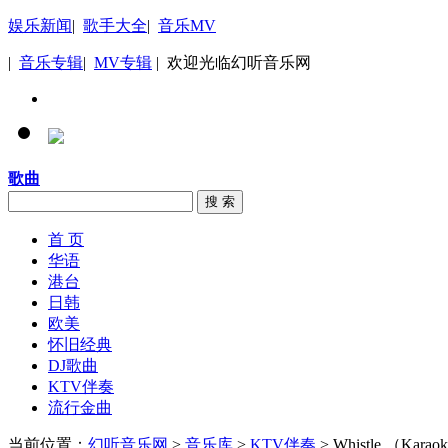
娱乐新闻
|
歌手大全
|
音乐MV
|
音乐专辑
|
MV专辑
| 欢迎光临幻听音乐网
歌曲
搜 索
首 页
华语
港台
日韩
欧美
怀旧经典
DJ歌曲
KTV伴奏
流行金曲
当前位置：
幻听音乐网
>
音乐库
>
KTV伴奏
> Whistle （Karaoke