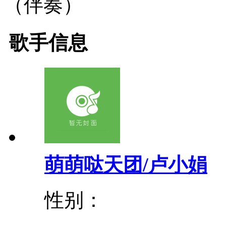
（伴奏）
歌手信息
萌萌哒天团/卢小娟
性别：