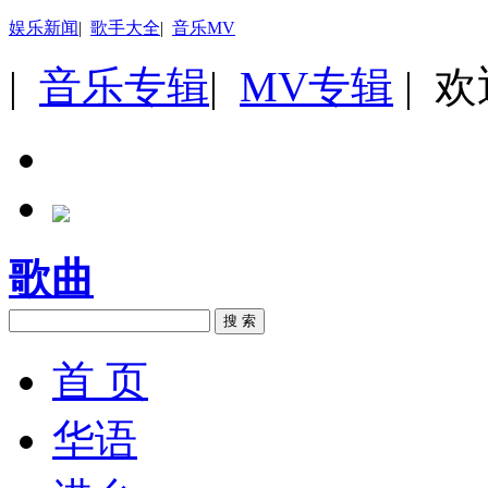
娱乐新闻
|
歌手大全
|
音乐MV
|
音乐专辑
|
MV专辑
| 
歌曲
搜 索
首 页
华语