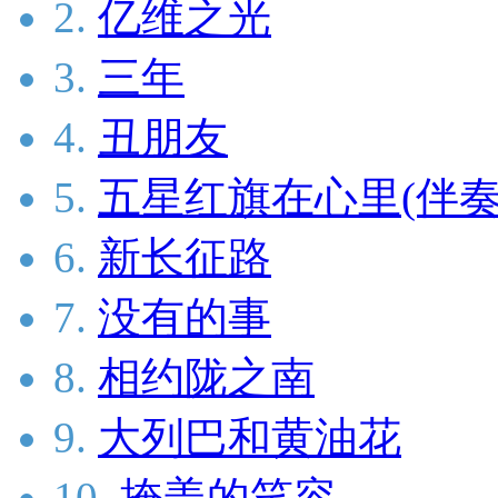
2.
亿维之光
3.
三年
4.
丑朋友
5.
五星红旗在心里(伴奏
6.
新长征路
7.
没有的事
8.
相约陇之南
9.
大列巴和黄油花
10.
掩盖的笑容