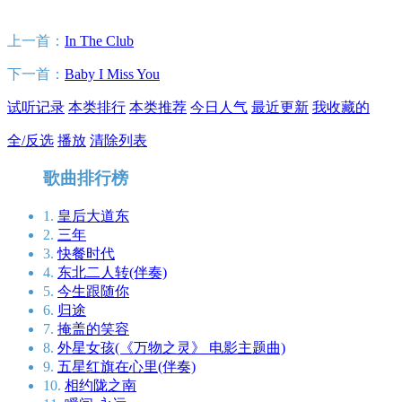
上一首：
In The Club
下一首：
Baby I Miss You
试听记录
本类排行
本类推荐
今日人气
最近更新
我收藏的
全/反选
播放
清除列表
歌曲排行榜
1.
皇后大道东
2.
三年
3.
快餐时代
4.
东北二人转(伴奏)
5.
今生跟随你
6.
归途
7.
掩盖的笑容
8.
外星女孩(《万物之灵》 电影主题曲)
9.
五星红旗在心里(伴奏)
10.
相约陇之南