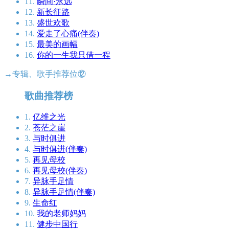
11.
瞬间·永远
12.
新长征路
13.
盛世欢歌
14.
爱走了心痛(伴奏)
15.
最美的画幅
16.
你的一生我只借一程
→专辑、歌手推荐位⑫
歌曲推荐榜
1.
亿维之光
2.
苍茫之崖
3.
与时俱进
4.
与时俱进(伴奏)
5.
再见母校
6.
再见母校(伴奏)
7.
异脉手足情
8.
异脉手足情(伴奏)
9.
生命红
10.
我的老师妈妈
11.
健步中国行