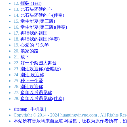
12.
撕裂 (Tear)
13.
比石头还硬的心
14.
比石头还硬的心(伴奏)
15.
幸生华夏(第三版)
16.
幸生华夏(第三版)(伴奏)
17.
再唱我的祖国
18.
再唱我的祖国(伴奏)
19.
心爱的 马头琴
20.
娘家的路
21.
放下
22.
好一个梨园大舞台
23.
潮汕欢迎你 (合唱版)
24.
潮汕 欢迎你
25.
种下一个爱
26.
潮汕欢迎你
27.
多年以后遇见你
28.
多年以后遇见你(伴奏)
sitemap
|
手机版
|
Copyright © 2014 - 2024 huantingyinyue.com , All Ri
本站所有音乐均来自互联网搜集，版权为原作者所有，如