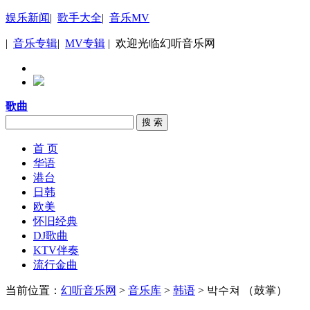
娱乐新闻
|
歌手大全
|
音乐MV
|
音乐专辑
|
MV专辑
| 欢迎光临幻听音乐网
歌曲
搜 索
首 页
华语
港台
日韩
欧美
怀旧经典
DJ歌曲
KTV伴奏
流行金曲
当前位置：
幻听音乐网
>
音乐库
>
韩语
> 박수쳐 （鼓掌）