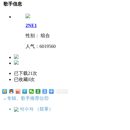
歌手信息
2NE1
性别： 组合
人气：
6019560
已下载21次
已收藏0次
→专辑、歌手推荐位⑪
박수쳐 （鼓掌）