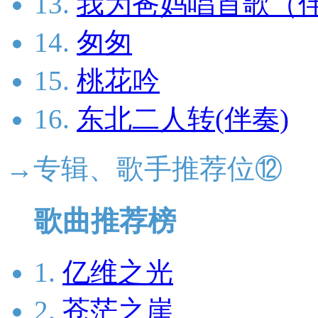
13.
我为爸妈唱首歌（
14.
匆匆
15.
桃花吟
16.
东北二人转(伴奏)
→专辑、歌手推荐位⑫
歌曲推荐榜
1.
亿维之光
2.
苍茫之崖