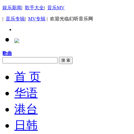
娱乐新闻
|
歌手大全
|
音乐MV
|
音乐专辑
|
MV专辑
| 欢迎光临幻听音乐网
歌曲
搜 索
首 页
华语
港台
日韩