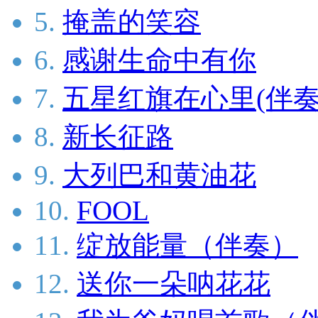
5.
掩盖的笑容
6.
感谢生命中有你
7.
五星红旗在心里(伴奏
8.
新长征路
9.
大列巴和黄油花
10.
FOOL
11.
绽放能量（伴奏）
12.
送你一朵呐花花