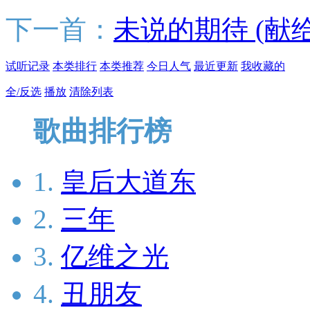
下一首：
未说的期待 (献
试听记录
本类排行
本类推荐
今日人气
最近更新
我收藏的
全/反选
播放
清除列表
歌曲排行榜
1.
皇后大道东
2.
三年
3.
亿维之光
4.
丑朋友