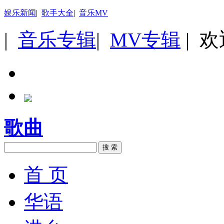
娱乐新闻
|
歌手大全
|
音乐MV
|
音乐专辑
|
MV专辑
| 
歌曲
搜 索
首 页
华语