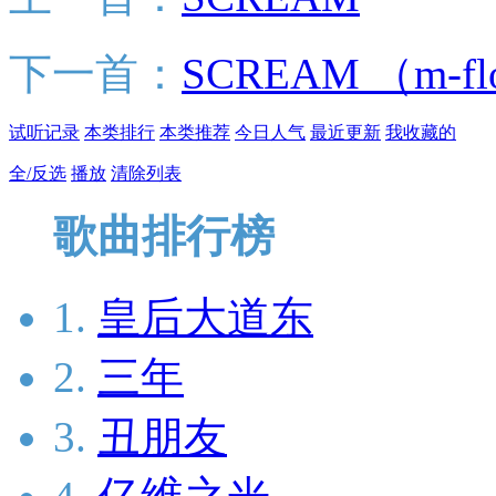
下一首：
SCREAM （m-fl
试听记录
本类排行
本类推荐
今日人气
最近更新
我收藏的
全/反选
播放
清除列表
歌曲排行榜
1.
皇后大道东
2.
三年
3.
丑朋友