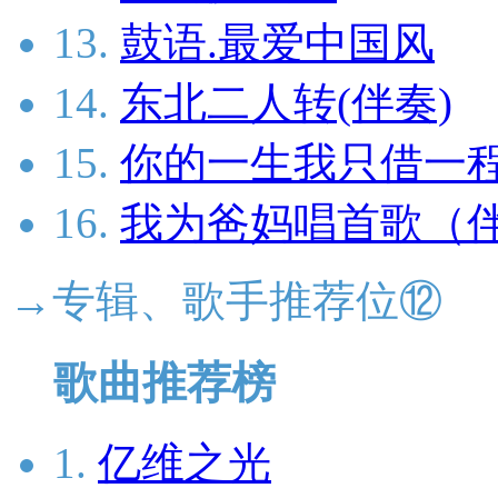
13.
鼓语.最爱中国风
14.
东北二人转(伴奏)
15.
你的一生我只借一
16.
我为爸妈唱首歌（
→专辑、歌手推荐位⑫
歌曲推荐榜
1.
亿维之光