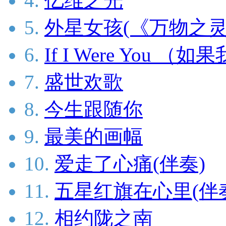
4.
亿维之光
5.
外星女孩(《万物之灵
6.
If I Were You （
7.
盛世欢歌
8.
今生跟随你
9.
最美的画幅
10.
爱走了心痛(伴奏)
11.
五星红旗在心里(伴
12.
相约陇之南