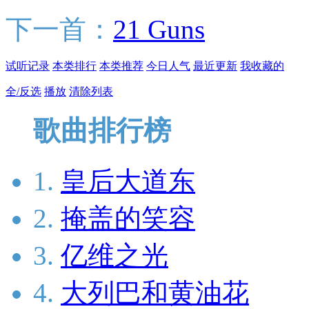
下一首：
21 Guns
试听记录
本类排行
本类推荐
今日人气
最近更新
我收藏的
全/反选
播放
清除列表
歌曲排行榜
1.
皇后大道东
2.
掩盖的笑容
3.
亿维之光
4.
大列巴和黄油花