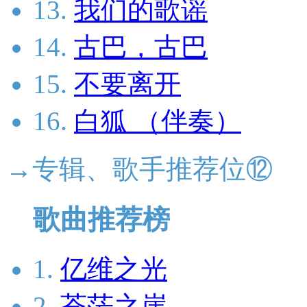
13.
我们的歌谣
14.
古巴，古巴
15.
不要离开
16.
白狐 （伴奏）
→专辑、歌手推荐位⑫
歌曲推荐榜
1.
亿维之光
2.
苍茫之崖