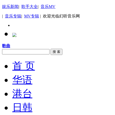
娱乐新闻
|
歌手大全
|
音乐MV
|
音乐专辑
|
MV专辑
| 欢迎光临幻听音乐网
歌曲
搜 索
首 页
华语
港台
日韩