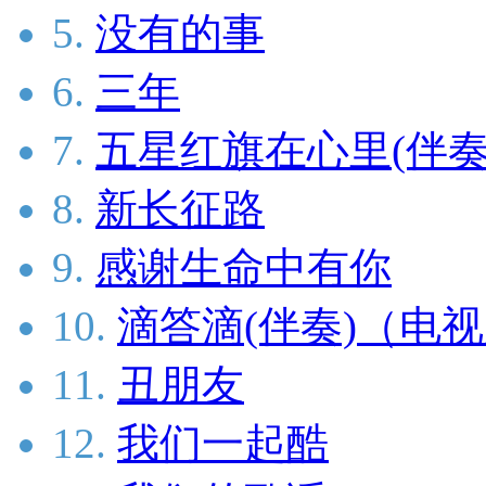
5.
没有的事
6.
三年
7.
五星红旗在心里(伴奏
8.
新长征路
9.
感谢生命中有你
10.
滴答滴(伴奏)（电
11.
丑朋友
12.
我们一起酷