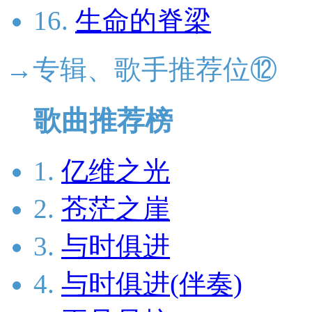
16.
生命的脊梁
→专辑、歌手推荐位⑫
歌曲推荐榜
1.
亿维之光
2.
苍茫之崖
3.
与时俱进
4.
与时俱进(伴奏)