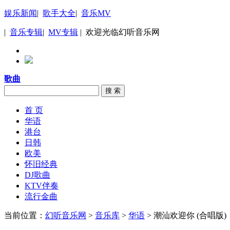
娱乐新闻
|
歌手大全
|
音乐MV
|
音乐专辑
|
MV专辑
| 欢迎光临幻听音乐网
歌曲
搜 索
首 页
华语
港台
日韩
欧美
怀旧经典
DJ歌曲
KTV伴奏
流行金曲
当前位置：
幻听音乐网
>
音乐库
>
华语
> 潮汕欢迎你 (合唱版)