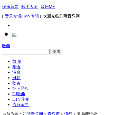
娱乐新闻
|
歌手大全
|
音乐MV
|
音乐专辑
|
MV专辑
| 欢迎光临幻听音乐网
歌曲
搜 索
首 页
华语
港台
日韩
欧美
怀旧经典
DJ歌曲
KTV伴奏
流行金曲
当前位置：
幻听音乐网
>
音乐库
>
流行
> 兄弟我没变