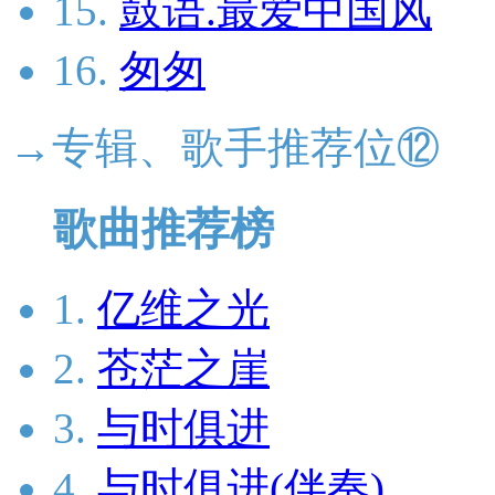
15.
鼓语.最爱中国风
16.
匆匆
→专辑、歌手推荐位⑫
歌曲推荐榜
1.
亿维之光
2.
苍茫之崖
3.
与时俱进
4.
与时俱进(伴奏)