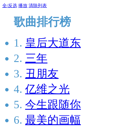
全/反选
播放
清除列表
歌曲排行榜
1.
皇后大道东
2.
三年
3.
丑朋友
4.
亿维之光
5.
今生跟随你
6.
最美的画幅