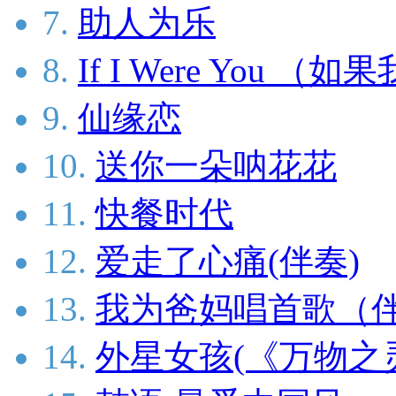
7.
助人为乐
8.
If I Were You （
9.
仙缘恋
10.
送你一朵呐花花
11.
快餐时代
12.
爱走了心痛(伴奏)
13.
我为爸妈唱首歌（
14.
外星女孩(《万物之