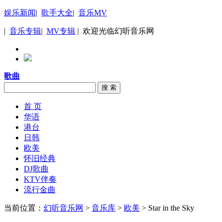
娱乐新闻
|
歌手大全
|
音乐MV
|
音乐专辑
|
MV专辑
| 欢迎光临幻听音乐网
歌曲
搜 索
首 页
华语
港台
日韩
欧美
怀旧经典
DJ歌曲
KTV伴奏
流行金曲
当前位置：
幻听音乐网
>
音乐库
>
欧美
> Star in the Sky