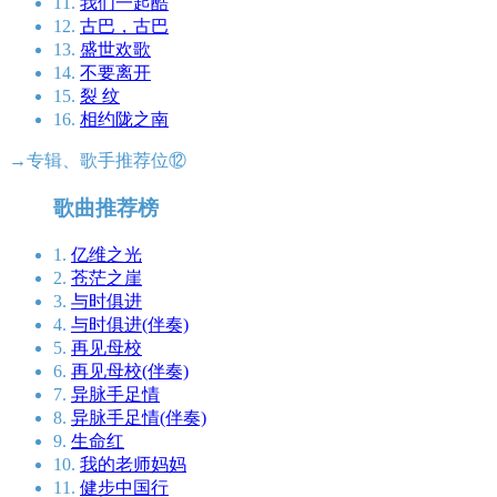
11.
我们一起酷
12.
古巴，古巴
13.
盛世欢歌
14.
不要离开
15.
裂 纹
16.
相约陇之南
→专辑、歌手推荐位⑫
歌曲推荐榜
1.
亿维之光
2.
苍茫之崖
3.
与时俱进
4.
与时俱进(伴奏)
5.
再见母校
6.
再见母校(伴奏)
7.
异脉手足情
8.
异脉手足情(伴奏)
9.
生命红
10.
我的老师妈妈
11.
健步中国行