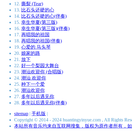
12.
撕裂 (Tear)
13.
比石头还硬的心
14.
比石头还硬的心(伴奏)
15.
幸生华夏(第三版)
16.
幸生华夏(第三版)(伴奏)
17.
再唱我的祖国
18.
再唱我的祖国(伴奏)
19.
心爱的 马头琴
20.
娘家的路
21.
放下
22.
好一个梨园大舞台
23.
潮汕欢迎你 (合唱版)
24.
潮汕 欢迎你
25.
种下一个爱
26.
潮汕欢迎你
27.
多年以后遇见你
28.
多年以后遇见你(伴奏)
sitemap
|
手机版
|
Copyright © 2014 - 2024 huantingyinyue.com , All Ri
本站所有音乐均来自互联网搜集，版权为原作者所有，如