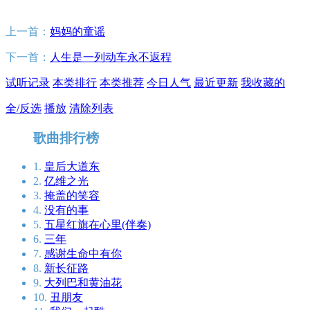
上一首：
妈妈的童谣
下一首：
人生是一列动车永不返程
试听记录
本类排行
本类推荐
今日人气
最近更新
我收藏的
全/反选
播放
清除列表
歌曲排行榜
1.
皇后大道东
2.
亿维之光
3.
掩盖的笑容
4.
没有的事
5.
五星红旗在心里(伴奏)
6.
三年
7.
感谢生命中有你
8.
新长征路
9.
大列巴和黄油花
10.
丑朋友